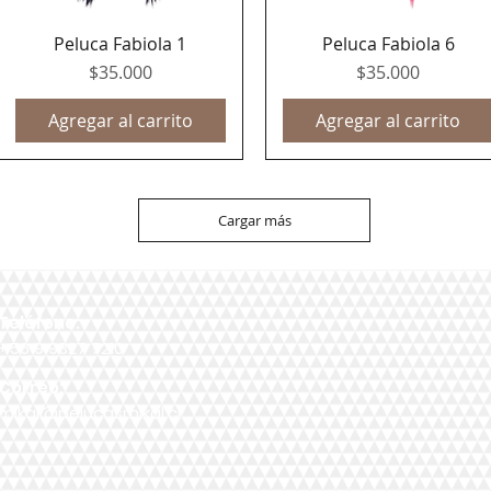
Peluca Fabiola 1
Peluca Fabiola 6
Vista rápida
Vista rápida
Precio
Precio
$35.000
$35.000
Agregar al carrito
Agregar al carrito
Cargar más
Teléfono:
+56 9 9327 7210
Correo:
mikal@pelucasmikal.cl