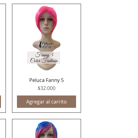
Peluca Fanny 5
Vista rápida
Precio
$32.000
Agregar al carrito