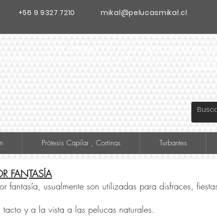
+56 9 9327 7210
mikal@pelucasmikal.cl
ESTACIONAMIENTO EN CENTRO COMERCIAL MADR
ANOS EN AV. PEDRO DE VALDIVIA 1783, LOCAL 119 F CENTR
A PASOS 
n
Prótesis Capilar , Cortinas
Turbantes
R FANTASÍA
 fantasía, usualmente son utilizadas para disfraces, fiesta
 tacto y a la vista a las pelucas naturales.