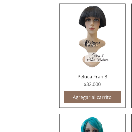
Peluca Fran 3
Vista rápida
Precio
$32.000
Agregar al carrito