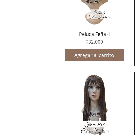
Peluca Feña 4
Vista rápida
Precio
$32.000
Agregar al carrito