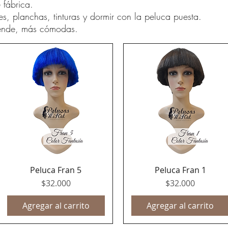
 fábrica.
, planchas, tinturas y dormir con la peluca puesta.
r ende, más cómodas.
Peluca Fran 5
Peluca Fran 1
Vista rápida
Vista rápida
Precio
Precio
$32.000
$32.000
Agregar al carrito
Agregar al carrito