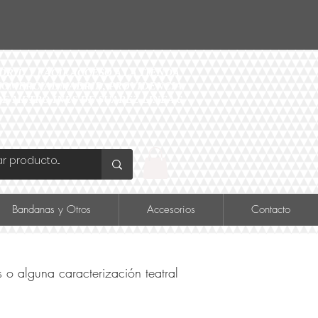
ID Y FÁCIL ACCESO A LA TIENDA
O COMERCIAL MADRID, PROVIDENCIA
DE METRO INÉS DE SUAREZ LINEA 6
Bandanas y Otros
Accesorios
Contacto
s o alguna caracterización teatral