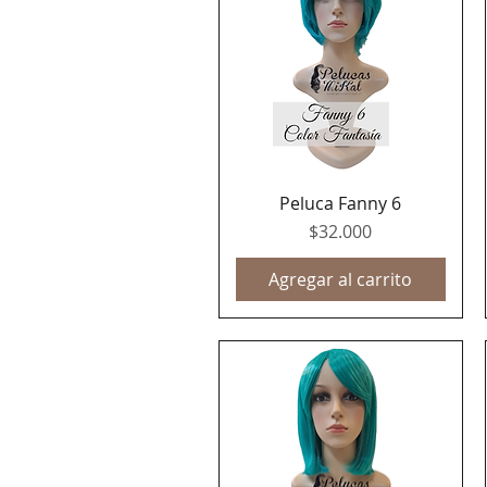
Peluca Fanny 6
Vista rápida
Precio
$32.000
Agregar al carrito