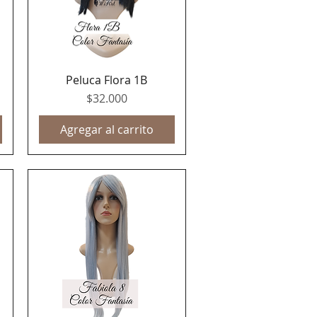
Peluca Flora 1B
Vista rápida
Precio
$32.000
Agregar al carrito