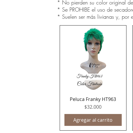
* No pierden su color original de
* Se PROHIBE el uso de secadores
* Suelen ser más livianas y, po
Peluca Franky HT963
Vista rápida
Precio
$32.000
Agregar al carrito