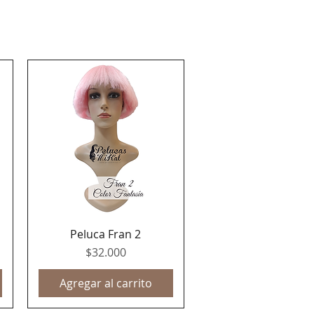
Peluca Fran 2
Vista rápida
Precio
$32.000
Agregar al carrito