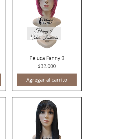
Peluca Fanny 9
Vista rápida
Precio
$32.000
Agregar al carrito