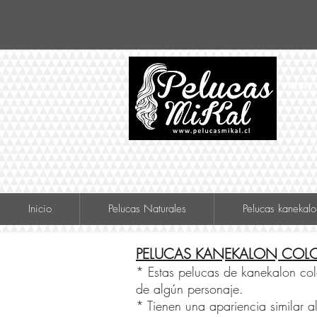
VISIT
Inicio
Pelucas Naturales
Pelucas kanekalo
PELUCAS KANEKALON COLO
* Estas pelucas de kanekalon color
de algún personaje.
* Tienen una apariencia similar al