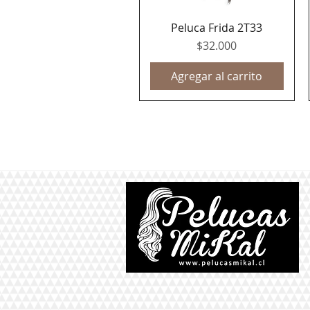
Peluca Frida 2T33
Vista rápida
Precio
$32.000
Agregar al carrito