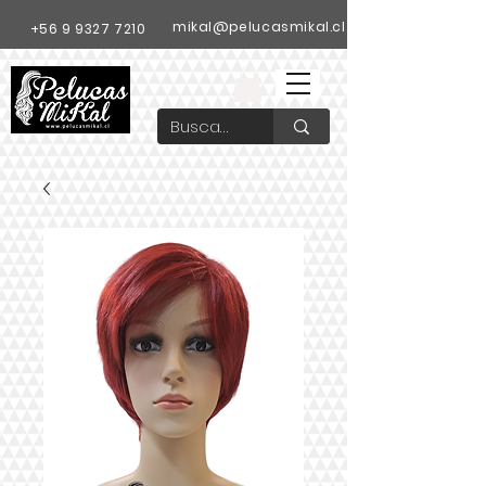
mikal@pelucasmikal.cl
+56 9 9327 7210