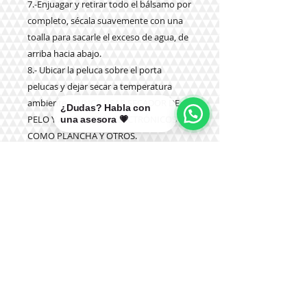
7.-Enjuagar y retirar todo el bálsamo por
completo, sécala suavemente con una
toalla para sacarle el exceso de agua, de
arriba hacia abajo.
8.- Ubicar la peluca sobre el porta
pelucas y dejar secar a temperatura
ambiente. NUNCA USAR SECADOR DE
¿Dudas? Habla con
PELO Y ARTEFACTOS ELECTRÓNICOS
una asesora 💗
COMO PLANCHA Y OTROS.
9.- NUNCA aplicar productos químicos
como tinturas, olaplex u otros