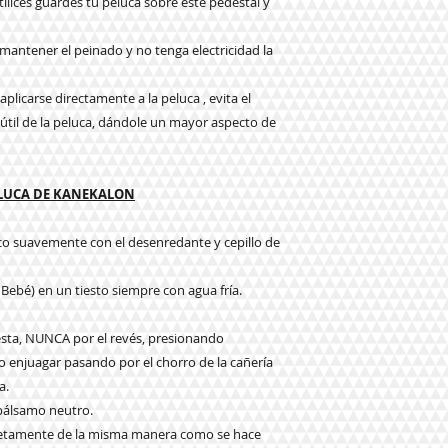
tilices guardes tu peluca sobre este pedestal y
a mantener el peinado y no tenga electricidad la
plicarse directamente a la peluca , evita el
da útil de la peluca, dándole un mayor aspecto de
ELUCA DE KANEKALON
eco suavemente con el desenredante y cepillo de
 Bebé) en un tiesto siempre con agua fría.
e esta, NUNCA por el revés, presionando
njuagar pasando por el chorro de la cañería
a.
 bálsamo neutro.
pletamente de la misma manera como se hace