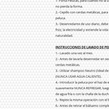
1- Porta Pelucas, para cuando no la u
no pierda la forma.
2.- Cepillo con cerdas metálicas, par
peluca.
3.- Desenredante de uso diario, debe a
frizz, la electricidad y extiende la vi
naturalidad.
INSTRUCCIONES DE LAVADO DE P
1.- Lavado una vez al mes.
2.- Antes de lavarla desenredar en s
cerdas metálicas.
3.- Utilizar shampoo Neutro (Ideal de
(NUNCA USAR AGUA CALIENTE).
4.- Introducir la peluca por el haz d
suavemente NUNCA REFREGAR, luego e
de agua fría o con la challa de la duch
5.- Repite la misma operación con el
6.- Antes de retirar el bálsamo com