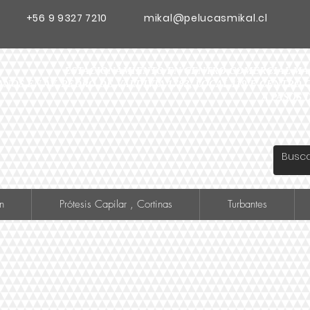
+56 9 9327 7210
mikal@pelucasmikal.cl
ESTACIONAMIENTO EN CENTRO COMERCIAL MADR
ANOS EN AV. PEDRO DE VALDIVIA 1783, LOCAL 119 F CENTR
A PASOS 
n
Prótesis Capilar , Cortinas
Turbantes