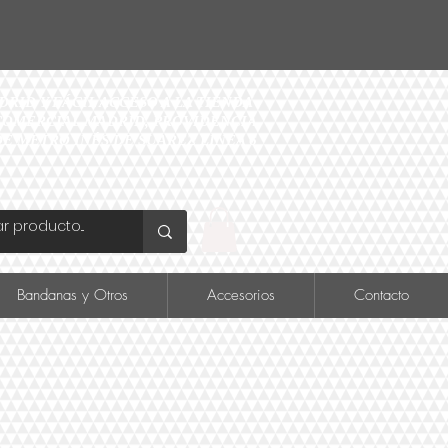
ID Y FÁCIL ACCESO A LA TIENDA
O COMERCIAL MADRID, PROVIDENCIA
DE METRO INÉS DE SUAREZ LINEA 6
Bandanas y Otros
Accesorios
Contacto