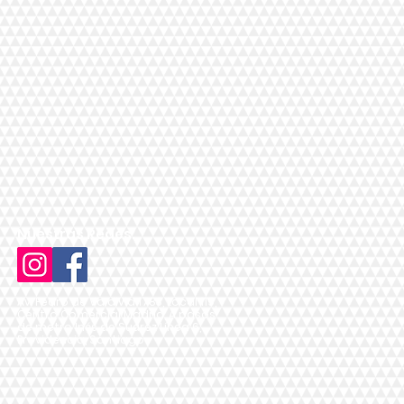
Nuestras Redes:
Av. Pedro de Valdivia 1783, Local 119,
Centro Comercial Madrid, A pasos
de metro Inés de Suárez Línea 6,
Providencia, Santiago