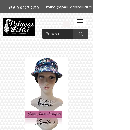
mikal@pelucasmikal.cl
+56 9 9327 7210