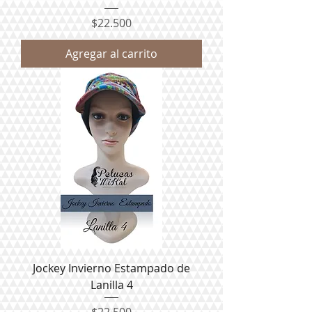
Precio
$22.500
Agregar al carrito
Jockey Invierno Estampado de
Lanilla 4
Precio
$22.500