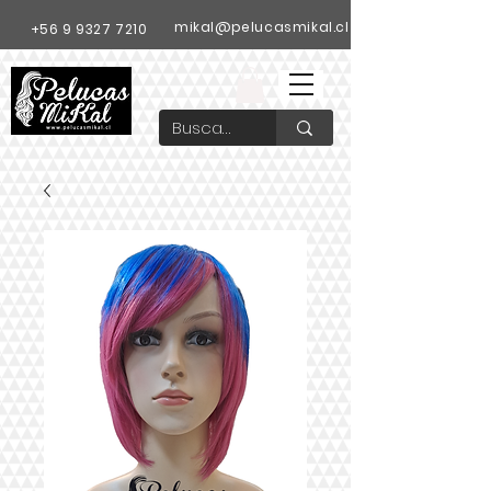
mikal@pelucasmikal.cl
+56 9 9327 7210