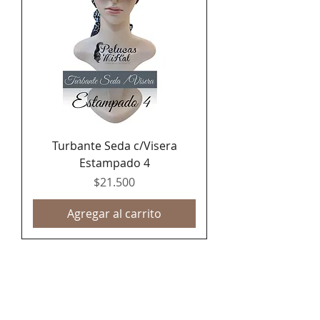
Turbante Seda c/Visera
Estampado 4
Precio
$21.500
Agregar al carrito