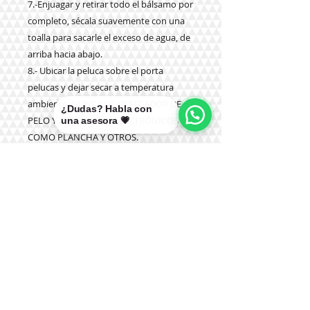
7.-Enjuagar y retirar todo el bálsamo por
completo, sécala suavemente con una
toalla para sacarle el exceso de agua, de
arriba hacia abajo.
8.- Ubicar la peluca sobre el porta
pelucas y dejar secar a temperatura
ambiente. NUNCA USAR SECADOR DE
¿Dudas? Habla con
PELO Y ARTEFACTOS ELECTRÓNICOS
una asesora 💗
COMO PLANCHA Y OTROS.
9.- NUNCA aplicar productos químicos
como tinturas, olaplex u otros