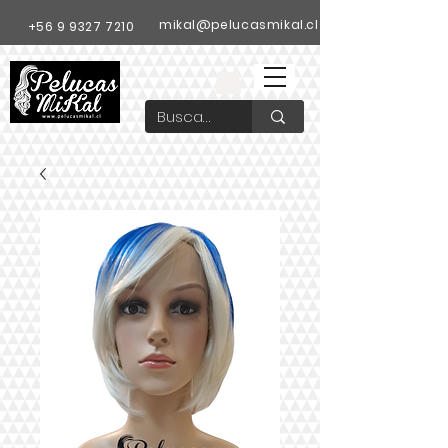
mikal@pelucasmikal.cl
+56 9 9327 7210