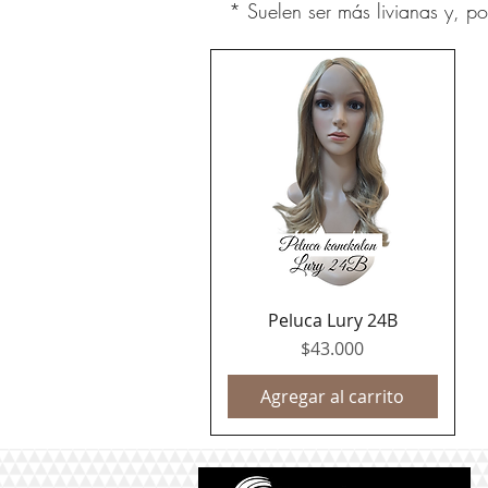
* Suelen ser más livianas y, 
Peluca Lury 24B
Vista rápida
Precio
$43.000
Agregar al carrito