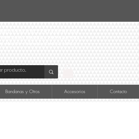
ID Y FÁCIL ACCESO A LA TIENDA
O COMERCIAL MADRID, PROVIDENCIA
DE METRO INÉS DE SUAREZ LINEA 6
Bandanas y Otros
Accesorios
Contacto