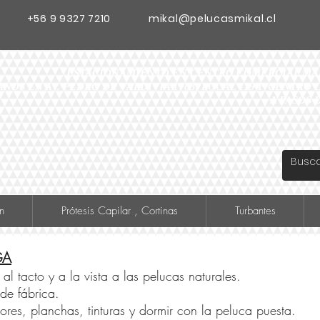
+56 9 9327 7210
mikal@pelucasmikal.cl
ESTACIONAMIENTO EN CENTRO COMERCIAL MADR
ANOS EN AV. PEDRO DE VALDIVIA 1783, LOCAL 119 F CENTR
A PASOS 
n
Prótesis Capilar , Cortinas
Turbantes
GA
al tacto y a la vista a las pelucas naturales.
de fábrica.
es, planchas, tinturas y dormir con la peluca puesta.