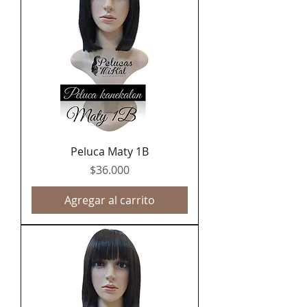
Peluca Maty 1B
Precio
$36.000
Agregar al carrito