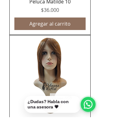
Peluca Matilde 10
Precio
$36.000
Agregar al carrito
¿Dudas? Habla con
una asesora 💗
Peluca Macarena 27B
Precio
$36.000