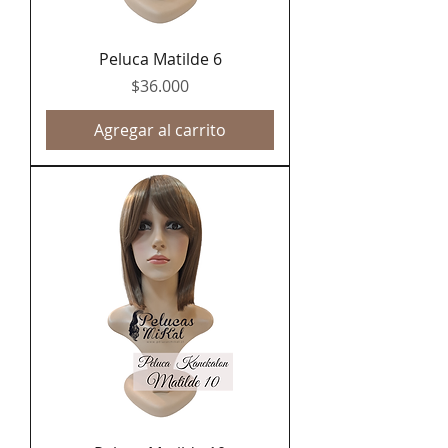
Peluca Matilde 6
Precio
$36.000
Agregar al carrito