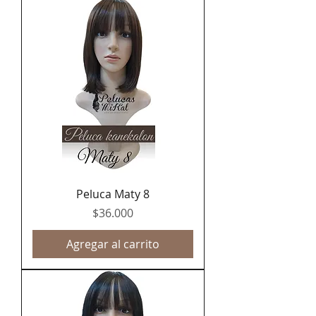
Peluca Maty 8
Precio
$36.000
Agregar al carrito