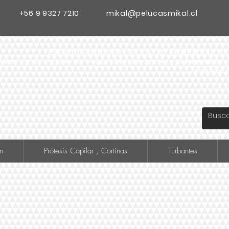
+56 9 9327 7210
mikal@pelucasmikal.cl
ESTACIONAMIENTO EN CENTRO COMERCIAL MADR
ANOS EN AV. PEDRO DE VALDIVIA 1783, LOCAL 119 F CENTR
A PASOS 
n
Prótesis Capilar , Cortinas
Turbantes