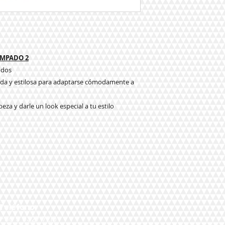
AMPADO 2
odos
cada y estilosa para adaptarse cómodamente a
beza y darle un look especial a tu estilo
Teléfono:
+56 9 9327 7210