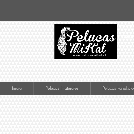
VISIT
Inicio
Pelucas Naturales
Pelucas kanekalo