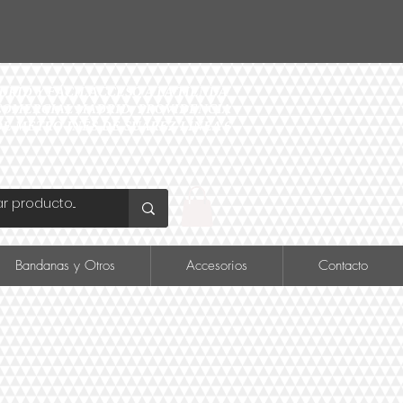
ID Y FÁCIL ACCESO A LA TIENDA
O COMERCIAL MADRID, PROVIDENCIA
DE METRO INÉS DE SUAREZ LINEA 6
Bandanas y Otros
Accesorios
Contacto