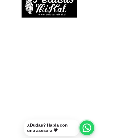
Teléfono:
+56 9 9327 7210
Correo:
mikal@pelucasmikal.cl
*Políticas de Envío
*Políticas de Garantías
*Políticas de Cambios, Devoluciones y
Reembolsos
¿Dudas? Habla con
una asesora 💗