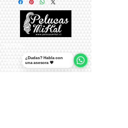
Teléfono:
+56 9 9327 7210
¿Dudas? Habla con
Correo:
una asesora 💗
mikal@pelucasmikal.cl
*Políticas de Envío
*Políticas de Garantías
*Políticas de Cambios, Devoluciones y
Reembolsos