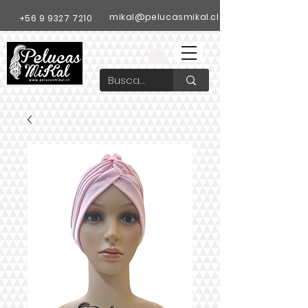
mikal@pelucasmikal.cl
+56 9 9327 7210