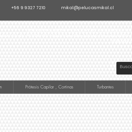
+56 9 9327 7210
mikal@pelucasmikal.cl
ESTACIONAMIENTO EN CENTRO COMERCIAL MADR
ANOS EN AV. PEDRO DE VALDIVIA 1783, LOCAL 119 F CENTR
A PASOS 
n
Prótesis Capilar , Cortinas
Turbantes