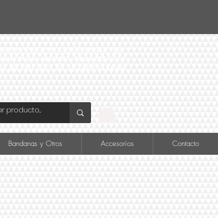
ID Y FÁCIL ACCESO A LA TIENDA
O COMERCIAL MADRID, PROVIDENCIA
DE METRO INÉS DE SUAREZ LINEA 6
Bandanas y Otros
Accesorios
Contacto