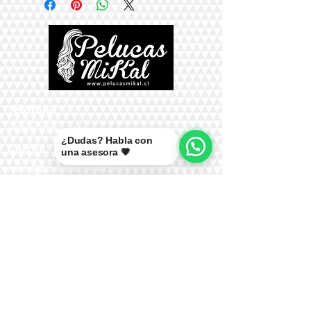
Teléfono:
+56 9 9327 7210
¿Dudas? Habla con
Correo:
una asesora 💗
mikal@pelucasmikal.cl
*Políticas de Envío
*Políticas de Garantías
*Políticas de Cambios, Devoluciones y
Reembolsos