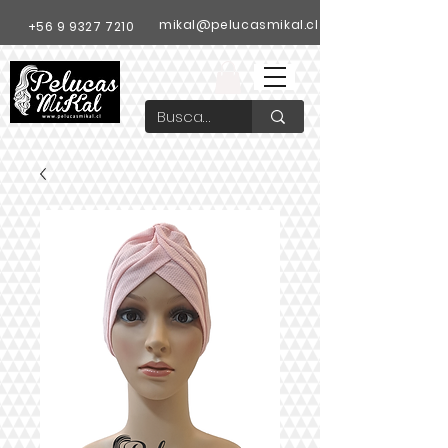
mikal@pelucasmikal.cl
+56 9 9327 7210