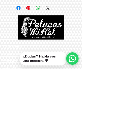
Teléfono:
+56 9 9327 7210
¿Dudas? Habla con
una asesora 💗
Correo:
mikal@pelucasmikal.cl
*Políticas de Envío
*Políticas de Garantías
*Políticas de Cambios, Devoluciones y
Reembolsos