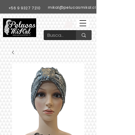
mikal@pelucasmikal.cl
+56 9 9327 7210