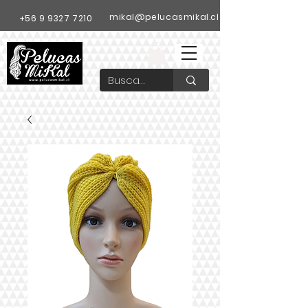
mikal@pelucasmikal.cl
+56 9 9327 7210