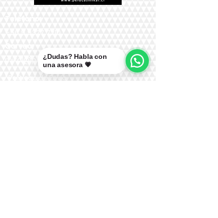
Teléfono:
+56 9 9327 7210
Correo:
¿Dudas? Habla con
mikal@pelucasmikal.cl
una asesora 💗
*Políticas de Envío
*Políticas de Garantías
*Políticas de Cambios, Devoluciones y
Reembolsos