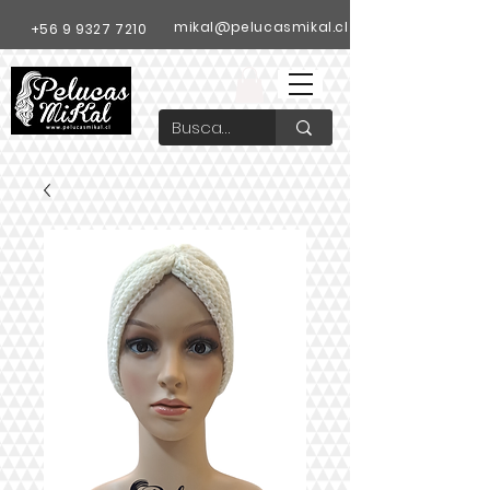
mikal@pelucasmikal.cl
+56 9 9327 7210