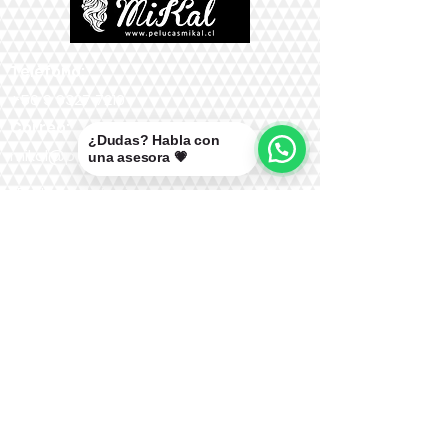
Teléfono:
+56 9 9327 7210
Correo:
¿Dudas? Habla con
mikal@pelucasmikal.cl
una asesora 💗
*Políticas de Envío
*Políticas de Garantías
*Políticas de Cambios, Devoluciones y
Reembolsos