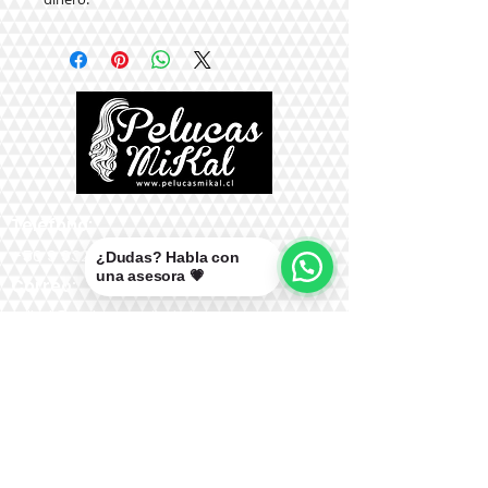
Teléfono:
+56 9 9327 7210
¿Dudas? Habla con
una asesora 💗
Correo:
mikal@pelucasmikal.cl
*Políticas de Envío
*Políticas de Garantías
*Políticas de Cambios, Devoluciones y
Reembolsos