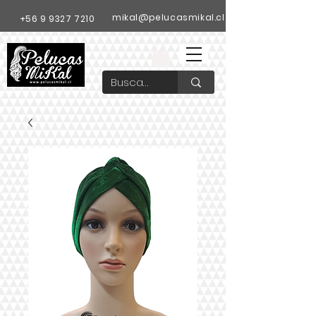
mikal@pelucasmikal.cl
+56 9 9327 7210