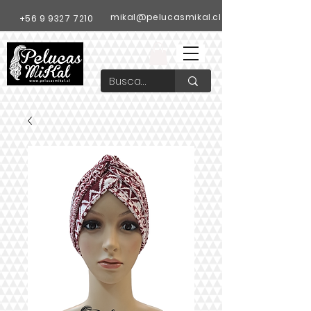
mikal@pelucasmikal.cl
+56 9 9327 7210