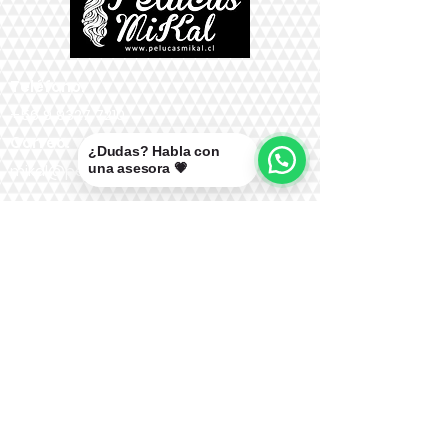
Teléfono:
+56 9 9327 7210
Correo:
¿Dudas? Habla con
una asesora 💗
mikal@pelucasmikal.cl
*Políticas de Envío
*Políticas de Garantías
*Políticas de Cambios, Devoluciones y
Reembolsos