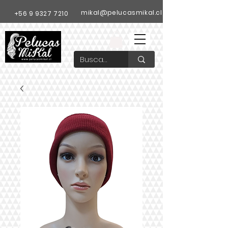
mikal@pelucasmikal.cl
+56 9 9327 7210