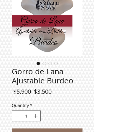
Gorro de Lana
Ajustable Burdeo
Regular
Sale
 $5.900 
$3.500
Price
Price
Quantity
*