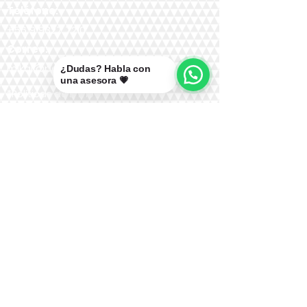
Teléfono:
+56 9 9327 7210
Correo:
mikal@pelucasmikal.cl
¿Dudas? Habla con
una asesora 💗
*Políticas de Envío
*Políticas de Garantías
*Políticas de Cambios, Devoluciones y
Reembolsos
Nuestras Redes: