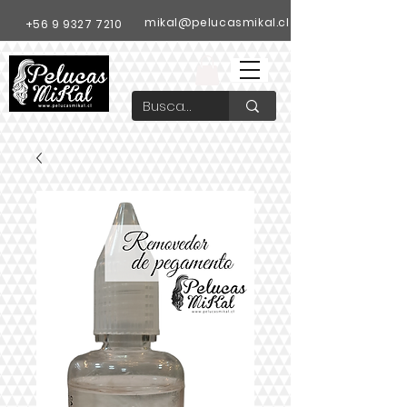
mikal@pelucasmikal.cl
+56 9 9327 7210