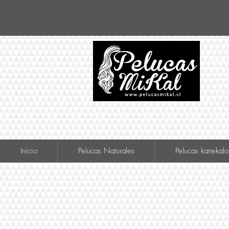
VISIT
Inicio
Pelucas Naturales
Pelucas kanekalo