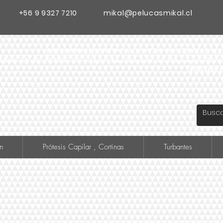
+56 9 9327 7210
mikal@pelucasmikal.cl
ESTACIONAMIENTO EN CENTRO COMERCIAL MADR
ANOS EN AV. PEDRO DE VALDIVIA 1783, LOCAL 119 F CENTR
A PASOS 
n
Prótesis Capilar , Cortinas
Turbantes