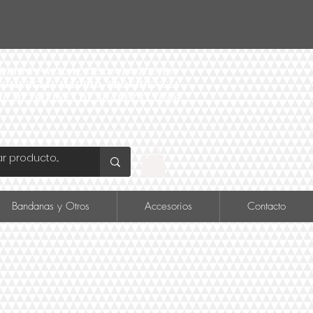
ID Y FÁCIL ACCESO A LA TIENDA
O COMERCIAL MADRID, PROVIDENCIA
DE METRO INÉS DE SUAREZ LINEA 6
Bandanas y Otros
Accesorios
Contacto