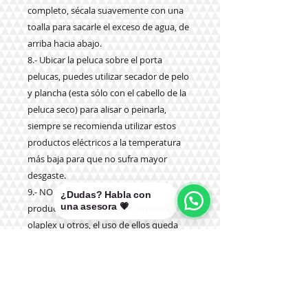
completo, sécala suavemente con una
toalla para sacarle el exceso de agua, de
arriba hacia abajo.
8.- Ubicar la peluca sobre el porta
pelucas, puedes utilizar secador de pelo
y plancha (esta sólo con el cabello de la
peluca seco) para alisar o peinarla,
siempre se recomienda utilizar estos
productos eléctricos a la temperatura
más
baja para que no sufra mayor
desgaste.
9.- NO SE RECOMIENDA utilizar
¿Dudas? Habla con
una asesora 💗
productos químicos como tinturas,
olaplex u otros, el uso de ellos queda
bajo su responsabilidad y no de la
tienda.
10.- NO SE DEBE dormir con la peluca
puesta.