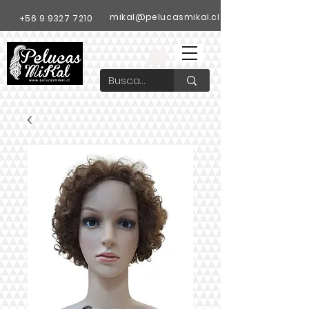
mikal@pelucasmikal.cl
+56 9 9327 7210