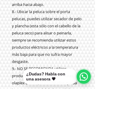
arriba hacia abajo.
8.- Ubicar la peluca sobre el porta
pelucas, puedes utilizar secador de pelo
y plancha (esta sólo con el cabello de la
peluca seco) para alisar o peinarla,
siempre se recomienda utilizar estos
productos eléctricos a la temperatura
más
baja para que no sufra mayor
desgaste.
9.- NO SE RECOMIENDA utilizar
¿Dudas? Habla con
productos químicos como tinturas,
una asesora 💗
olaplex u otros, el uso de ellos queda
bajo su responsabilidad y no de la
tienda.
10.- NO SE DEBE dormir con la peluca
puesta.