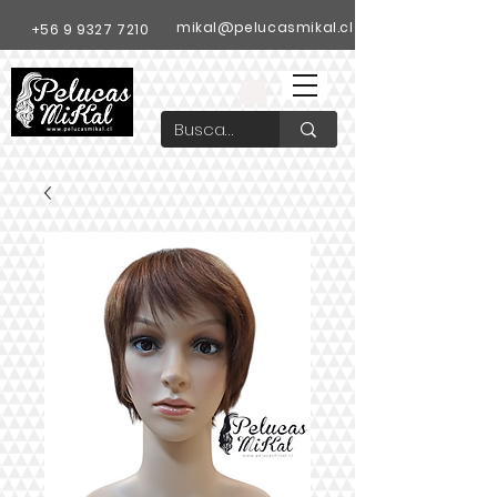
mikal@pelucasmikal.cl
+56 9 9327 7210