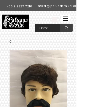
mikal@pelucasmikal.cl
+56 9 9327 7210