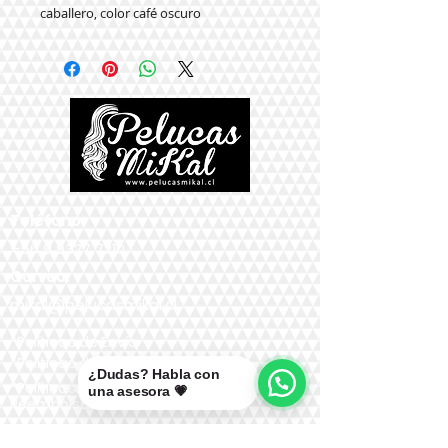
caballero, color café oscuro
Teléfono:
+56 9 9327 7210
Correo:
mikal@pelucasmikal.cl
*Políticas de Envío
*Políticas de Garantías
¿Dudas? Habla con
*Políticas de Cambios, Devoluciones y
una asesora 💗
Reembolsos