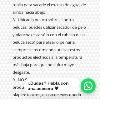
toalla para sacarle el exceso de agua, de
arriba hacia abajo.
8.- Ubicar la peluca sobre el porta
pelucas, puedes utilizar secador de pelo
y plancha (esta sólo con el cabello de la
peluca seco) para alisar o peinarla,
siempre se recomienda utilizar estos
productos eléctricos a la temperatura
más
baja para que no sufra mayor
desgaste.
9.- NO SE RECOMIENDA utilizar
¿Dudas? Habla con
productos químicos como tinturas,
una asesora 💗
olaplex u otros, el uso de ellos queda
bajo su responsabilidad y no de la
tienda.
10.- NO SE DEBE dormir con la peluca
puesta.