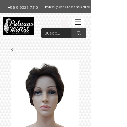
mikal@pelucasmikal.cl
+56 9 9327 7210