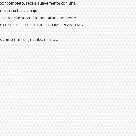
o por completo, sécala suavemente con una
 de arriba hacia abajo.
elucas y dejar secar a temperatura ambiente.
ARTEFACTOS ELECTRÓNICOS COMO PLANCHA Y
 como tinturas, olaplex u otros.
Teléfono:
+56 9 9327 7210
Correo:
mikal@pelucasmikal.cl