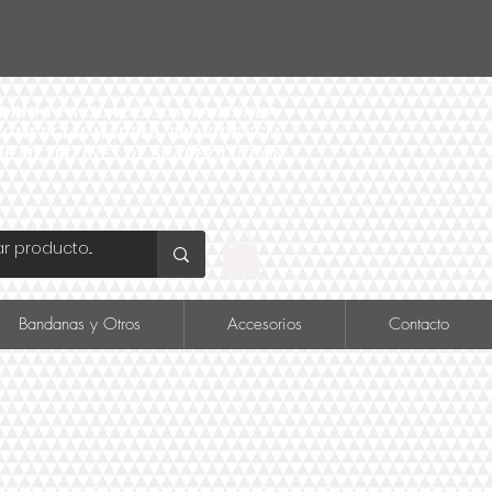
ID Y FÁCIL ACCESO A LA TIENDA
O COMERCIAL MADRID, PROVIDENCIA
DE METRO INÉS DE SUAREZ LINEA 6
Bandanas y Otros
Accesorios
Contacto