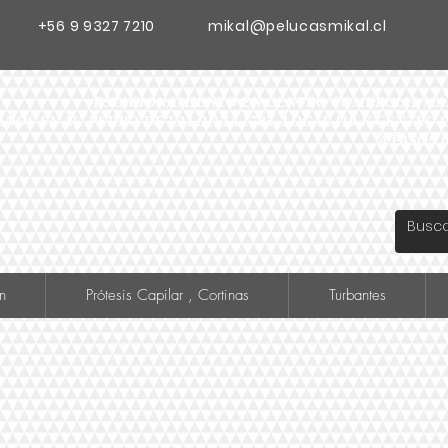
+56 9 9327 7210
mikal@pelucasmikal.cl
ESTACIONAMIENTO EN CENTRO COMERCIAL MADR
ANOS EN AV. PEDRO DE VALDIVIA 1783, LOCAL 119 F CENTR
A PASOS 
n
Prótesis Capilar , Cortinas
Turbantes