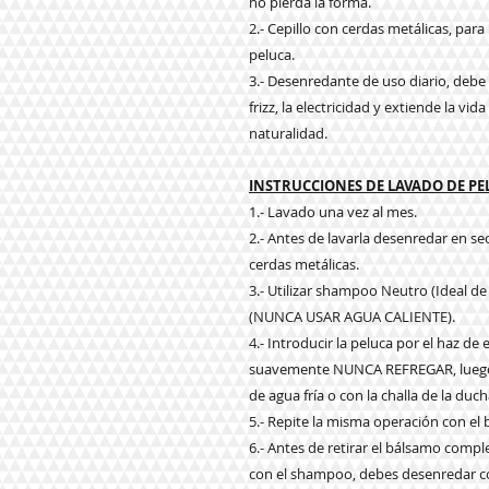
no pierda la forma.
2.- Cepillo con cerdas metálicas, par
peluca.
3.- Desenredante de uso diario, debe a
frizz, la electricidad y extiende la vi
naturalidad.
INSTRUCCIONES DE LAVADO DE P
1.- Lavado una vez al mes.
2.- Antes de lavarla desenredar en s
cerdas metálicas.
3.- Utilizar shampoo Neutro (Ideal de
(NUNCA USAR AGUA CALIENTE).
4.- Introducir la peluca por el haz d
suavemente NUNCA REFREGAR, luego e
de agua fría o con la challa de la duch
5.- Repite la misma operación con el
6.- Antes de retirar el bálsamo com
con el shampoo, debes desenredar co