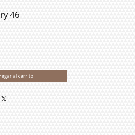
ry 46
regar al carrito