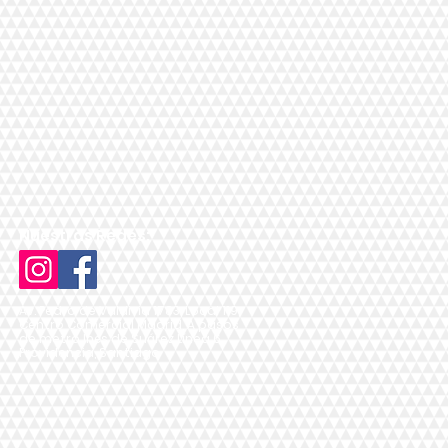
Nuestras Redes:
Av. Pedro de Valdivia 1783, Local 119,
Centro Comercial Madrid, A pasos
de metro Inés de Suárez Línea 6,
Providencia, Santiago