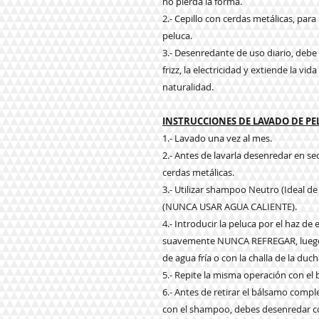
no pierda la forma.
2.- Cepillo con cerdas metálicas, par
peluca.
3.- Desenredante de uso diario, debe a
frizz, la electricidad y extiende la vi
naturalidad.
INSTRUCCIONES DE LAVADO DE P
1.- Lavado una vez al mes.
2.- Antes de lavarla desenredar en s
cerdas metálicas.
3.- Utilizar shampoo Neutro (Ideal de
(NUNCA USAR AGUA CALIENTE).
4.- Introducir la peluca por el haz d
suavemente NUNCA REFREGAR, luego e
de agua fría o con la challa de la duch
5.- Repite la misma operación con el
6.- Antes de retirar el bálsamo com
con el shampoo, debes desenredar co