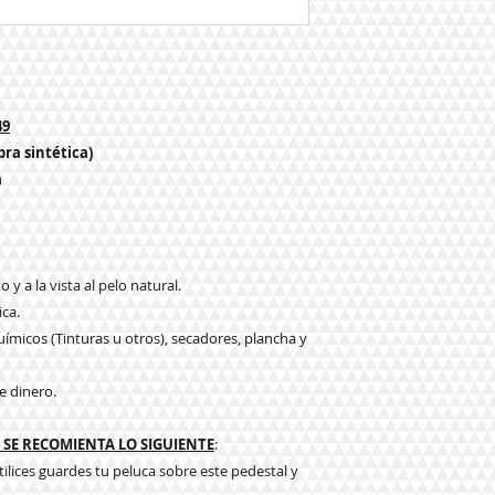
49
bra sintética)
a
 y a la vista al pelo natural.
ica.
ímicos (Tinturas u otros), secadores, plancha y
e dinero.
SE RECOMIENTA LO SIGUIENTE
:
tilices guardes tu peluca sobre este pedestal y