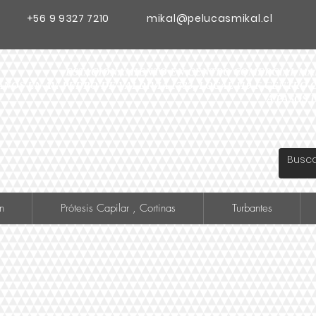
+56 9 9327 7210
mikal@pelucasmikal.cl
ESTACIONAMIENTO EN CENTRO COMERCIAL MADR
ANOS EN AV. PEDRO DE VALDIVIA 1783, LOCAL 119 F CENTR
A PASOS 
n
Prótesis Capilar , Cortinas
Turbantes