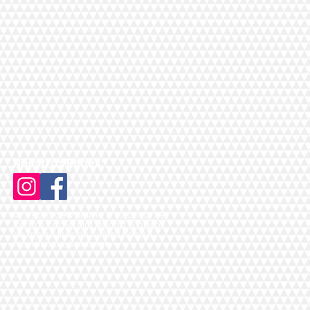
Nuestras Redes:
Av. Pedro de Valdivia 1783, Local 119,
Centro Comercial Madrid, A pasos
de metro Inés de Suárez Línea 6,
Providencia, Santiago