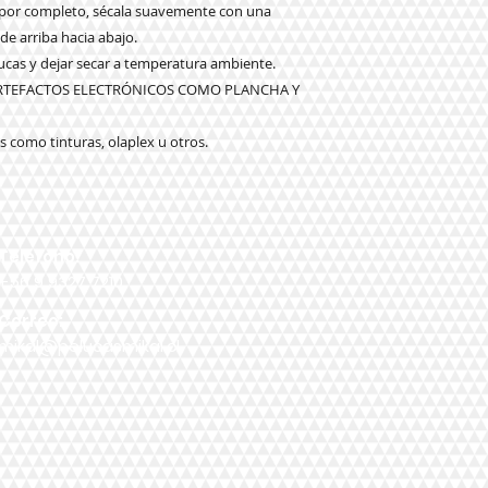
o por completo, sécala suavemente con una
 de arriba hacia abajo.
elucas y dejar secar a temperatura ambiente.
ARTEFACTOS ELECTRÓNICOS COMO PLANCHA Y
 como tinturas, olaplex u otros.
Teléfono:
+56 9 9327 7210
Correo:
mikal@pelucasmikal.cl