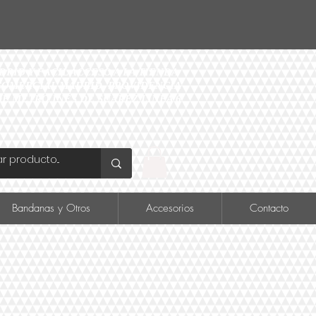
ID Y FÁCIL ACCESO A LA TIENDA
O COMERCIAL MADRID, PROVIDENCIA
DE METRO INÉS DE SUAREZ LINEA 6
Bandanas y Otros
Accesorios
Contacto