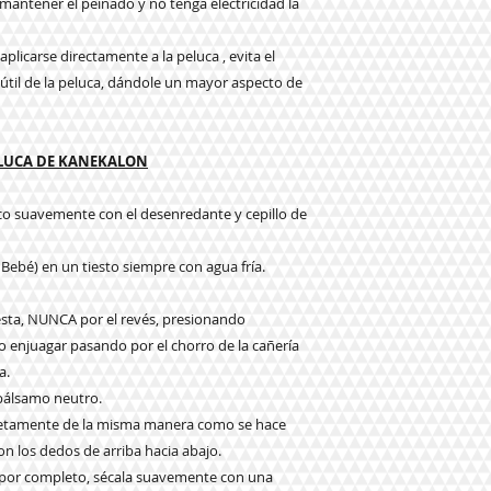
a mantener el peinado y no tenga electricidad la
plicarse directamente a la peluca , evita el
da útil de la peluca, dándole un mayor aspecto de
ELUCA DE KANEKALON
eco suavemente con el desenredante y cepillo de
 Bebé) en un tiesto siempre con agua fría.
e esta, NUNCA por el revés, presionando
njuagar pasando por el chorro de la cañería
a.
 bálsamo neutro.
pletamente de la misma manera como se hace
n los dedos de arriba hacia abajo.
o por completo, sécala suavemente con una