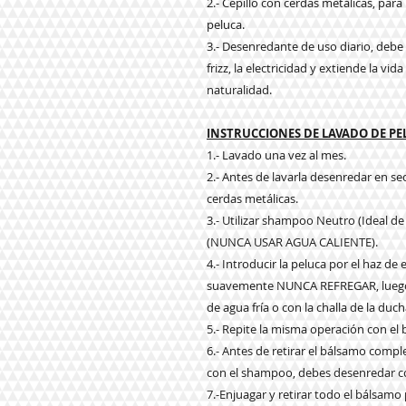
2.- Cepillo con cerdas metálicas, par
peluca.
3.- Desenredante de uso diario, debe a
frizz, la electricidad y extiende la vi
naturalidad.
INSTRUCCIONES DE LAVADO DE P
1.- Lavado una vez al mes.
2.- Antes de lavarla desenredar en s
cerdas metálicas.
3.- Utilizar shampoo Neutro (Ideal de
(NUNCA USAR AGUA CALIENTE).
4.- Introducir la peluca por el haz d
suavemente NUNCA REFREGAR, luego e
de agua fría o con la challa de la duch
5.- Repite la misma operación con el
6.- Antes de retirar el bálsamo com
con el shampoo, debes desenredar co
7.-Enjuagar y retirar todo el bálsam