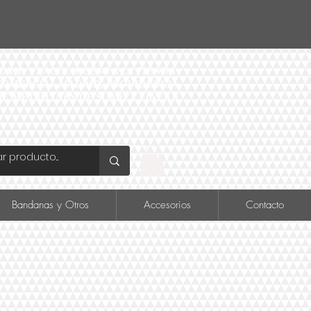
ID Y FÁCIL ACCESO A LA TIENDA
O COMERCIAL MADRID, PROVIDENCIA
DE METRO INÉS DE SUAREZ LINEA 6
Bandanas y Otros
Accesorios
Contacto