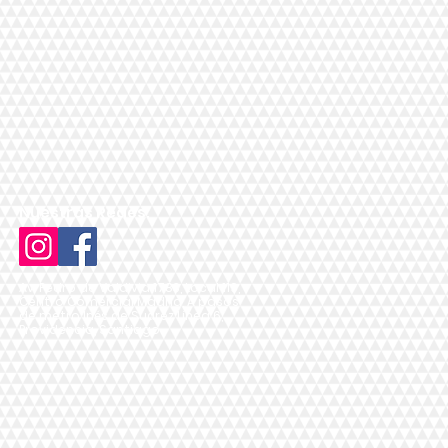
Nuestras Redes:
Av. Pedro de Valdivia 1783, Local 119,
Centro Comercial Madrid, A pasos
de metro Inés de Suárez Línea 6,
Providencia, Santiago