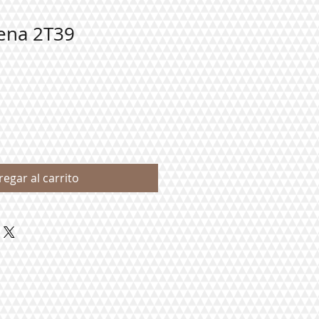
ena 2T39
regar al carrito