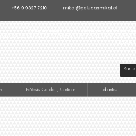
+56 9 9327 7210
mikal@pelucasmikal.cl
ESTACIONAMIENTO EN CENTRO COMERCIAL MADR
ANOS EN AV. PEDRO DE VALDIVIA 1783, LOCAL 119 F CENTR
A PASOS 
n
Prótesis Capilar , Cortinas
Turbantes