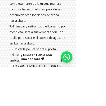
completamente de la misma manera
como se hace con el shampoo, debes
desenredar con los dedos de arriba
hacia abajo.
7.-Enjuagar y retirar todo el bálsamo por
completo, sécala suavemente con una
toalla para sacarle el exceso de agua, de
arriba hacia abajo.
8.- Ubicar la peluca sobre el porta
pelucas y dejar secar a temperatura
¿Dudas? Habla con
una asesora 💗
ambiente. NUNCA USAR SECADOR DE
PELO Y ARTEFACTOS ELECTRÓNICOS
COMO PLANCHA Y OTROS.
9.- NUNCA aplicar productos químicos
como tinturas, olaplex u otros.