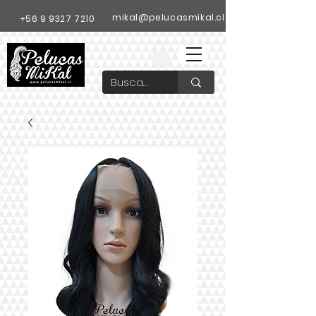
mikal@pelucasmikal.cl
+56 9 9327 7210