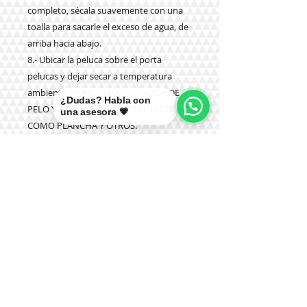
completo, sécala suavemente con una
toalla para sacarle el exceso de agua, de
arriba hacia abajo.
8.- Ubicar la peluca sobre el porta
pelucas y dejar secar a temperatura
ambiente. NUNCA USAR SECADOR DE
¿Dudas? Habla con
PELO Y ARTEFACTOS ELECTRÓNICOS
una asesora 💗
COMO PLANCHA Y OTROS.
9.- NUNCA aplicar productos químicos
como tinturas, olaplex u otros
Teléfono: