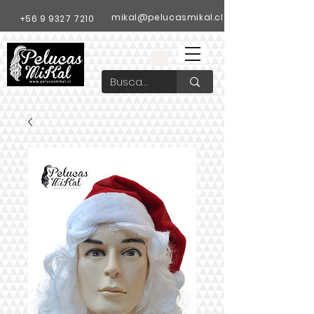
mikal@pelucasmikal.cl
+56 9 9327 7210