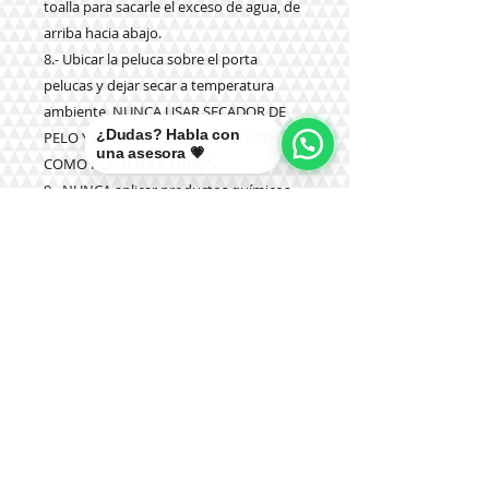
toalla para sacarle el exceso de agua, de
arriba hacia abajo.
8.- Ubicar la peluca sobre el porta
pelucas y dejar secar a temperatura
ambiente. NUNCA USAR SECADOR DE
¿Dudas? Habla con
PELO Y ARTEFACTOS ELECTRÓNICOS
una asesora 💗
COMO PLANCHA Y OTROS.
9.- NUNCA aplicar productos químicos
como tinturas, olaplex u otros.
Teléfono:
+56 9 9327 7210