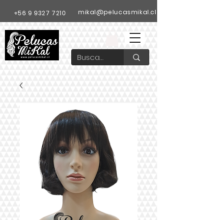
mikal@pelucasmikal.cl
+56 9 9327 7210