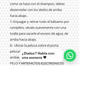
como se hace con el shampoo, debes
desenredar con los dedos de arriba
hacia abajo.
7.-Enjuagar y retirar todo el bálsamo por
completo, sécala suavemente con una
toalla para sacarle el exceso de agua, de
arriba hacia abajo.
8.- Ubicar la peluca sobre el porta
pelucas y dejar secar a temperatura
¿Dudas? Habla con
ambiente. NUNCA USAR SECADOR DE
una asesora 💗
PELO Y ARTEFACTOS ELECTRÓNICOS
COMO PLANCHA Y OTROS.
9.- NUNCA aplicar productos químicos
como tinturas, olaplex u otros.