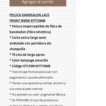
Agregar al carrito
PELUCA KANEKALON LACE
FRONT IRENE 4YYTO848
* Peluca imperceptible de fibra de
kanekalon (Fibra sintética)
* Corte extra largo semi
ondulado con partidura sin
chasquilla
* 75 cms de largo aprox.
* Color balayage amarillo
* Código HTCF0014YYTO848
* Trae encaje frontal para usar con
pegamento o puede eliminarlo.
* Tienen una apariencia similar al tacto y
a la vista al pelo natural.
* No pierden su color original de fábrica.
* SE PROHIBE: El uso de productos
químicos (Tinturas u otros), secadores,