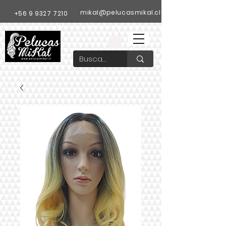
mikal@pelucasmikal.cl
+56 9 9327 7210