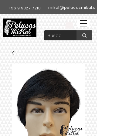
mikal@pelucasmikal.cl
+56 9 9327 7210