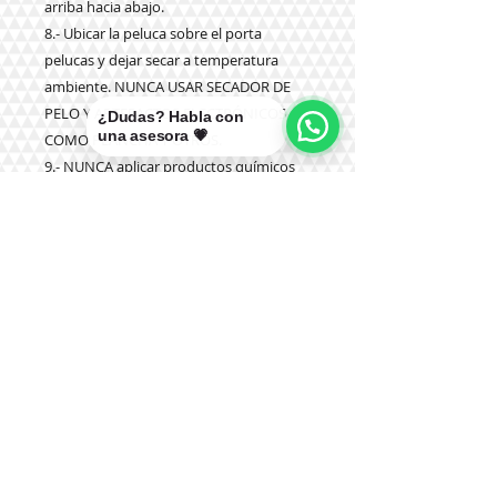
arriba hacia abajo.
8.- Ubicar la peluca sobre el porta
pelucas y dejar secar a temperatura
ambiente. NUNCA USAR SECADOR DE
PELO Y ARTEFACTOS ELECTRÓNICOS
¿Dudas? Habla con
una asesora 💗
COMO PLANCHA Y OTROS.
9.- NUNCA aplicar productos químicos
como tinturas, olaplex u otros
Teléfono:
+56 9 9327 7210
Correo: