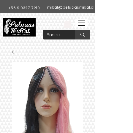
mikal@pelucasmikal.cl
+56 9 9327 7210