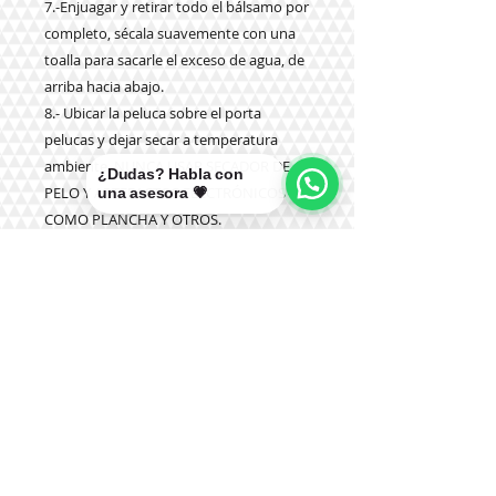
7.-Enjuagar y retirar todo el bálsamo por
completo, sécala suavemente con una
toalla para sacarle el exceso de agua, de
arriba hacia abajo.
8.- Ubicar la peluca sobre el porta
pelucas y dejar secar a temperatura
ambiente. NUNCA USAR SECADOR DE
¿Dudas? Habla con
PELO Y ARTEFACTOS ELECTRÓNICOS
una asesora 💗
COMO PLANCHA Y OTROS.
9.- NUNCA aplicar productos químicos
como tinturas, olaplex u otros.