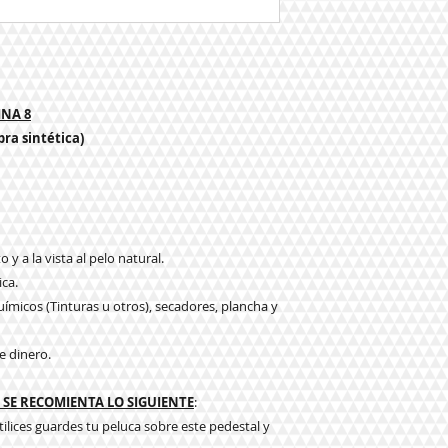
NA 8
bra sintética)
 y a la vista al pelo natural.
ica.
ímicos (Tinturas u otros), secadores, plancha y
e dinero.
SE RECOMIENTA LO SIGUIENTE
:
tilices guardes tu peluca sobre este pedestal y