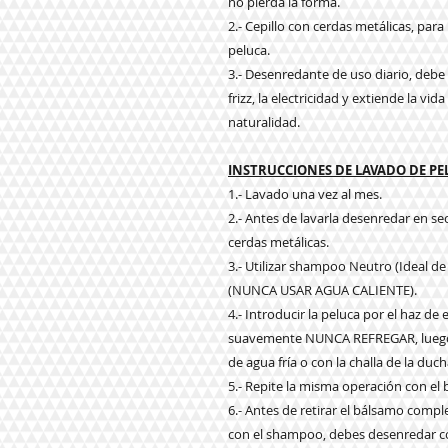
no pierda la forma.
2.- Cepillo con cerdas metálicas, par
peluca.
3.- Desenredante de uso diario, debe a
frizz, la electricidad y extiende la vi
naturalidad.
INSTRUCCIONES DE LAVADO DE P
1.- Lavado una vez al mes.
2.- Antes de lavarla desenredar en s
cerdas metálicas.
3.- Utilizar shampoo Neutro (Ideal de
(NUNCA USAR AGUA CALIENTE).
4.- Introducir la peluca por el haz d
suavemente NUNCA REFREGAR, luego e
de agua fría o con la challa de la duch
5.- Repite la misma operación con el
6.- Antes de retirar el bálsamo com
con el shampoo, debes desenredar co