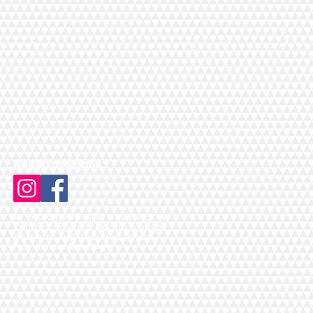
Nuestras Redes:
Av. Pedro de Valdivia 1783, Local 119,
Centro Comercial Madrid, A pasos
de metro Inés de Suárez Línea 6,
Providencia, Santiago