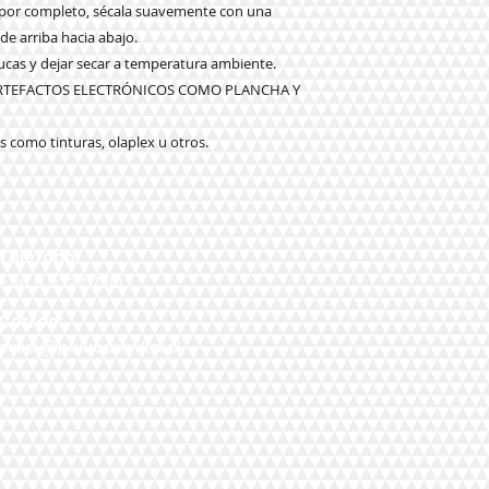
o por completo, sécala suavemente con una
 de arriba hacia abajo.
elucas y dejar secar a temperatura ambiente.
ARTEFACTOS ELECTRÓNICOS COMO PLANCHA Y
 como tinturas, olaplex u otros.
Teléfono:
+56 9 9327 7210
Correo:
mikal@pelucasmikal.cl