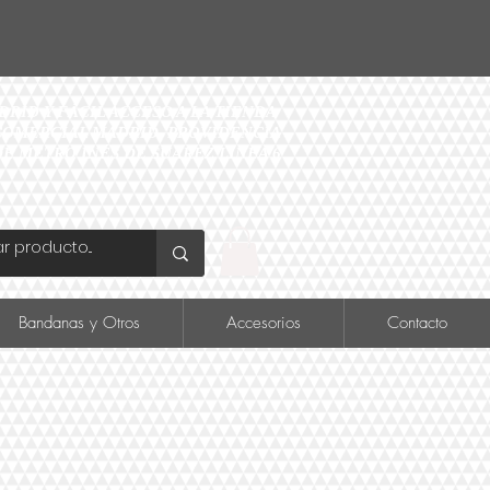
ID Y FÁCIL ACCESO A LA TIENDA
O COMERCIAL MADRID, PROVIDENCIA
DE METRO INÉS DE SUAREZ LINEA 6
Bandanas y Otros
Accesorios
Contacto