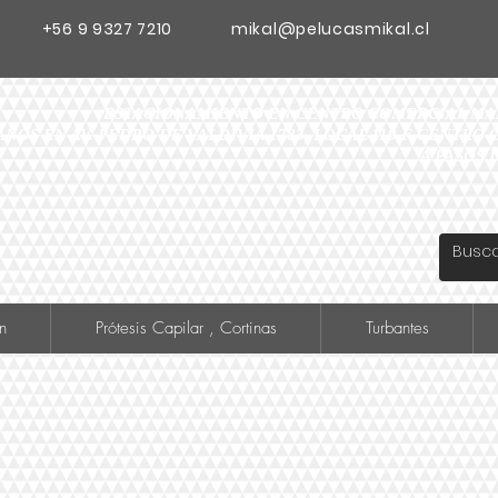
+56 9 9327 7210
mikal@pelucasmikal.cl
ESTACIONAMIENTO EN CENTRO COMERCIAL MADR
ANOS EN AV. PEDRO DE VALDIVIA 1783, LOCAL 119 F CENTR
A PASOS 
n
Prótesis Capilar , Cortinas
Turbantes