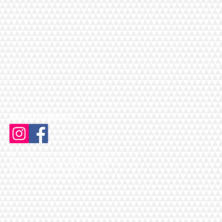
Nuestras Redes:
Av. Pedro de Valdivia 1783, Local 119,
Centro Comercial Madrid, A pasos
de metro Inés de Suárez Línea 6,
Providencia, Santiago