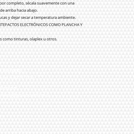
o por completo, sécala suavemente con una
 de arriba hacia abajo.
elucas y dejar secar a temperatura ambiente.
ARTEFACTOS ELECTRÓNICOS COMO PLANCHA Y
 como tinturas, olaplex u otros.
Teléfono:
+56 9 9327 7210
Correo:
mikal@pelucasmikal.cl