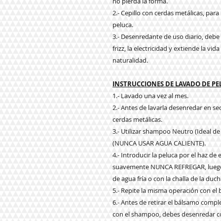
no pierda la forma.
2.- Cepillo con cerdas metálicas, par
peluca.
3.- Desenredante de uso diario, debe a
frizz, la electricidad y extiende la vi
naturalidad.
INSTRUCCIONES DE LAVADO DE P
1.- Lavado una vez al mes.
2.- Antes de lavarla desenredar en s
cerdas metálicas.
3.- Utilizar shampoo Neutro (Ideal de
(NUNCA USAR AGUA CALIENTE).
4.- Introducir la peluca por el haz d
suavemente NUNCA REFREGAR, luego e
de agua fría o con la challa de la duch
5.- Repite la misma operación con el
6.- Antes de retirar el bálsamo com
con el shampoo, debes desenredar co