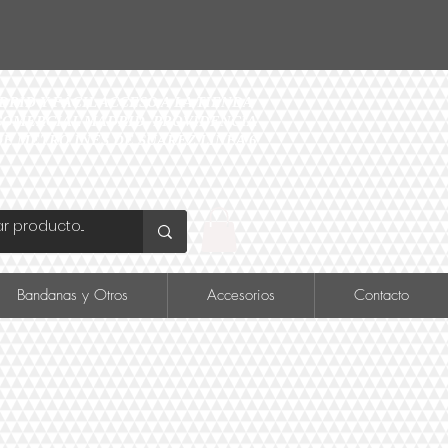
ID Y FÁCIL ACCESO A LA TIENDA
O COMERCIAL MADRID, PROVIDENCIA
DE METRO INÉS DE SUAREZ LINEA 6
Bandanas y Otros
Accesorios
Contacto