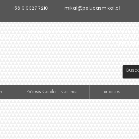
+56 9 9327 7210
mikal@pelucasmikal.cl
ESTACIONAMIENTO EN CENTRO COMERCIAL MADR
ANOS EN AV. PEDRO DE VALDIVIA 1783, LOCAL 119 F CENTR
A PASOS 
n
Prótesis Capilar , Cortinas
Turbantes