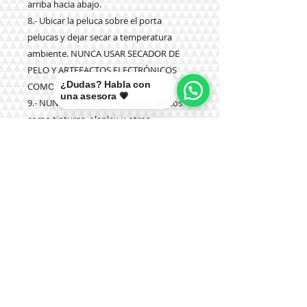
arriba hacia abajo.
8.- Ubicar la peluca sobre el porta
pelucas y dejar secar a temperatura
ambiente. NUNCA USAR SECADOR DE
PELO Y ARTEFACTOS ELECTRÓNICOS
¿Dudas? Habla con
COMO PLANCHA Y OTROS.
una asesora 💗
9.- NUNCA aplicar productos químicos
como tinturas, olaplex u otros.
Teléfono:
+56 9 9327 7210