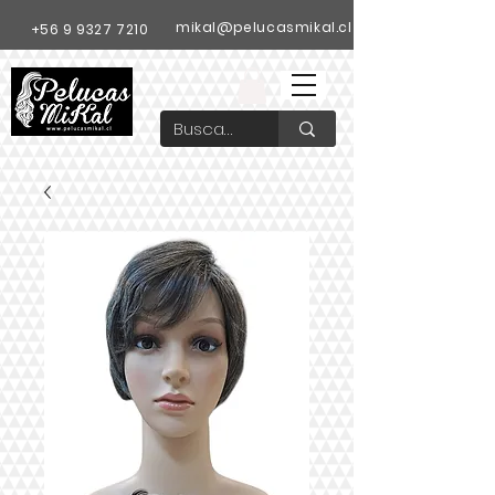
mikal@pelucasmikal.cl
+56 9 9327 7210