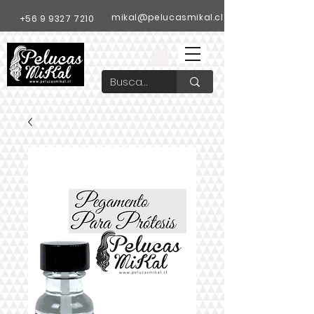
mikal@pelucasmikal.cl
+56 9 9327 7210