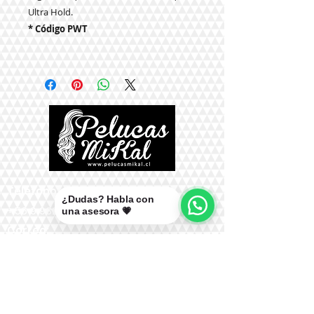
Ultra Hold.
* Código PWT
Teléfono:
¿Dudas? Habla con
+56 9 9327 7210
una asesora 💗
Correo:
mikal@pelucasmikal.cl
*Políticas de Envío
*Políticas de Garantías
*Políticas de Cambios, Devoluciones y