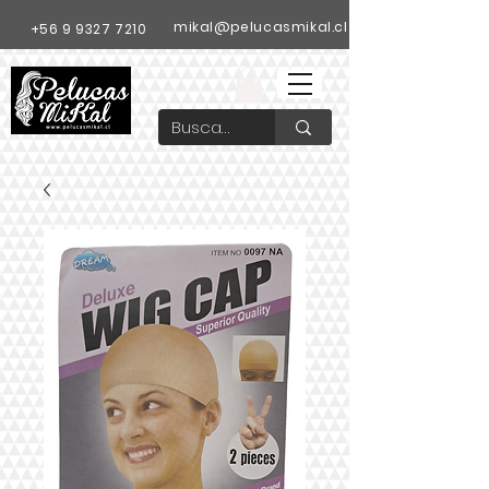
mikal@pelucasmikal.cl
+56 9 9327 7210