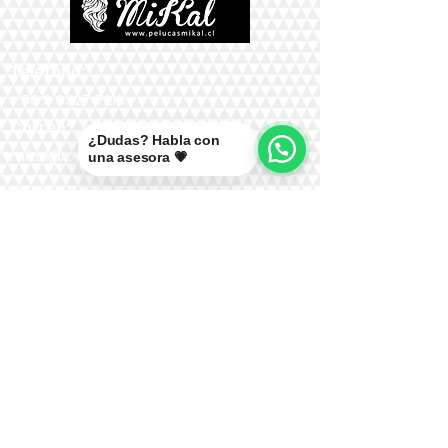
Teléfono:
+56 9 9327 7210
Correo:
¿Dudas? Habla con
mikal@pelucasmikal.cl
una asesora 💗
*Políticas de Envío
*Políticas de Garantías
*Políticas de Cambios, Devoluciones y
Reembolsos