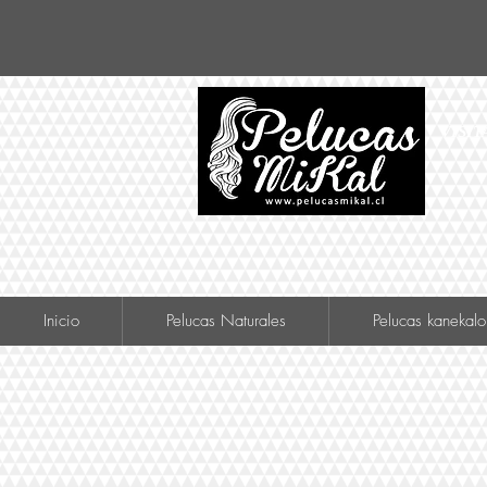
VISIT
Inicio
Pelucas Naturales
Pelucas kanekalo