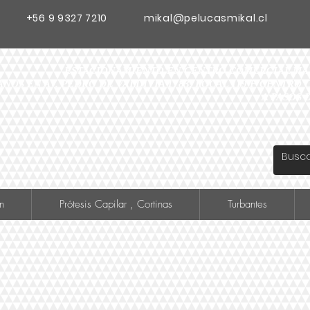
+56 9 9327 7210
mikal@pelucasmikal.cl
ESTACIONAMIENTO EN CENTRO COMERCIAL MADR
ANOS EN AV. PEDRO DE VALDIVIA 1783, LOCAL 119 F CENTR
A PASOS 
n
Prótesis Capilar , Cortinas
Turbantes