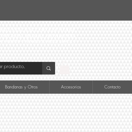
ID Y FÁCIL ACCESO A LA TIENDA
O COMERCIAL MADRID, PROVIDENCIA
DE METRO INÉS DE SUAREZ LINEA 6
Bandanas y Otros
Accesorios
Contacto