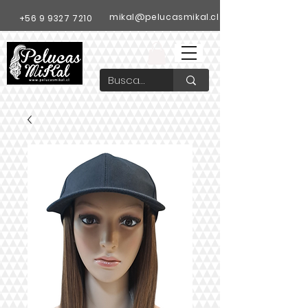
mikal@pelucasmikal.cl
+56 9 9327 7210