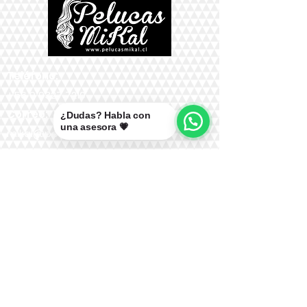
Teléfono:
+56 9 9327 7210
Correo:
¿Dudas? Habla con
una asesora 💗
mikal@pelucasmikal.cl
*Políticas de Envío
*Políticas de Garantías
*Políticas de Cambios, Devoluciones y
Reembolsos