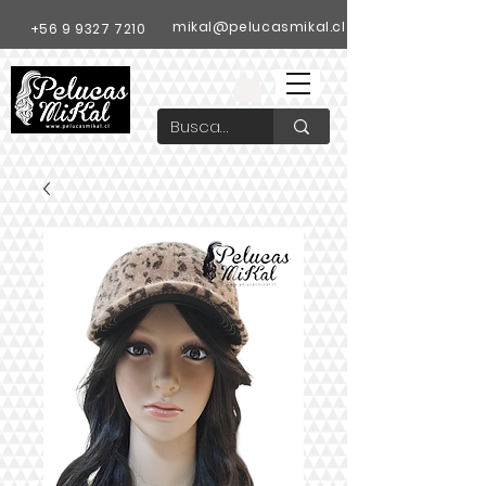
mikal@pelucasmikal.cl
+56 9 9327 7210