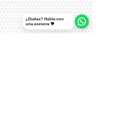
Correo:
mikal@pelucasmikal.cl
¿Dudas? Habla con
una asesora 💗
*Políticas de Envío
*Políticas de Garantías
*Políticas de Cambios, Devoluciones y
Reembolsos
Nuestras Redes: