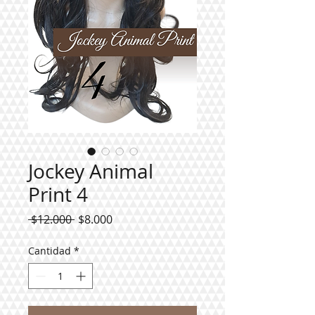
Jockey Animal
Print 4
Precio
Precio
 $12.000 
$8.000
de
oferta
Cantidad
*