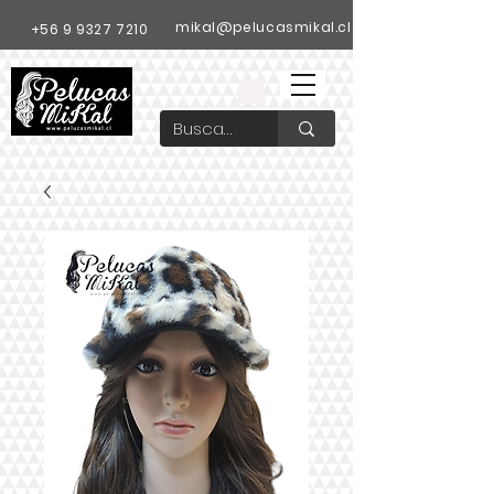
mikal@pelucasmikal.cl
+56 9 9327 7210