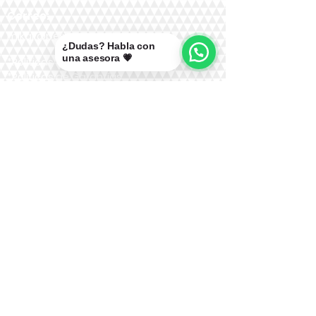
Correo:
mikal@pelucasmikal.cl
¿Dudas? Habla con
una asesora 💗
*Políticas de Envío
*Políticas de Garantías
*Políticas de Cambios, Devoluciones y
Reembolsos
Nuestras Redes: