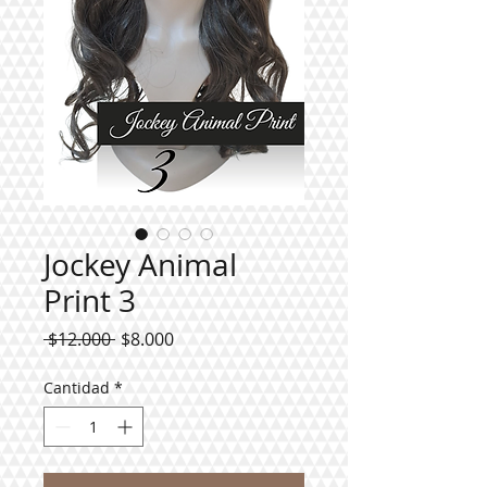
Jockey Animal
Print 3
Precio
Precio
 $12.000 
$8.000
de
oferta
Cantidad
*