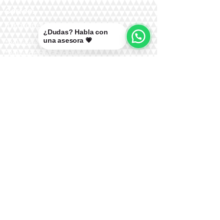
Correo:
mikal@pelucasmikal.cl
¿Dudas? Habla con
una asesora 💗
*Políticas de Envío
*Políticas de Garantías
*Políticas de Cambios, Devoluciones y
Reembolsos
Nuestras Redes: