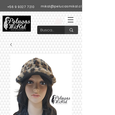
mikal@pelucasmikal.cl
+56 9 9327 7210