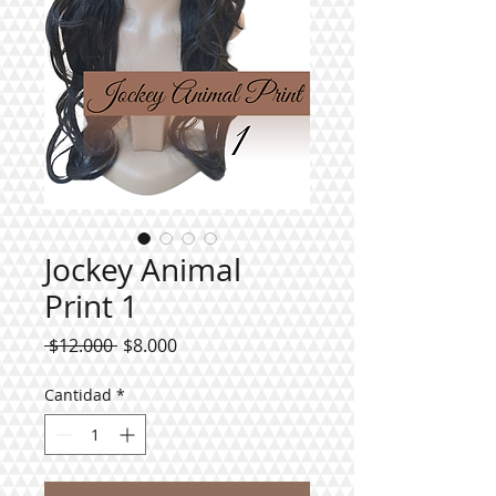
Jockey Animal
Print 1
Precio
Precio
 $12.000 
$8.000
de
oferta
Cantidad
*