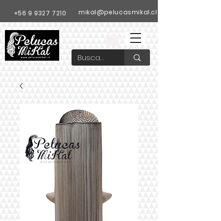
mikal@pelucasmikal.cl
+56 9 9327 7210