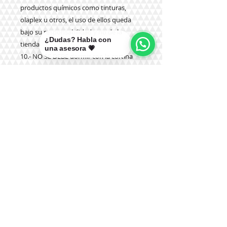
productos químicos como tinturas,
olaplex u otros, el uso de ellos queda
bajo su responsabilidad y no de la
¿Dudas? Habla con
tienda.
una asesora 💗
10.- NO SE DEBE dormir con la cortina
puesta.
Teléfono:
+56 9 9327 7210
Correo:
mikal@pelucasmikal.cl