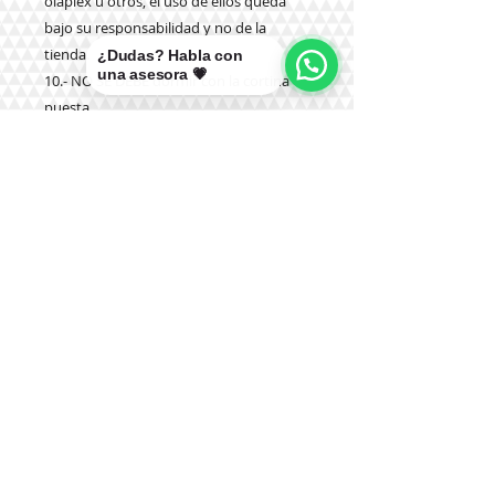
olaplex u otros, el uso de ellos queda
bajo su responsabilidad y no de la
tienda.
¿Dudas? Habla con
una asesora 💗
10.- NO SE DEBE dormir con la cortina
puesta.
Teléfono:
+56 9 9327 7210
Correo:
mikal@pelucasmikal.cl
*Políticas de Envío
*Políticas de Garantías