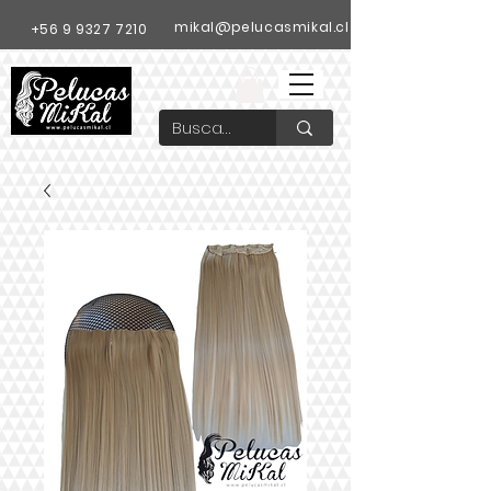
mikal@pelucasmikal.cl
+56 9 9327 7210