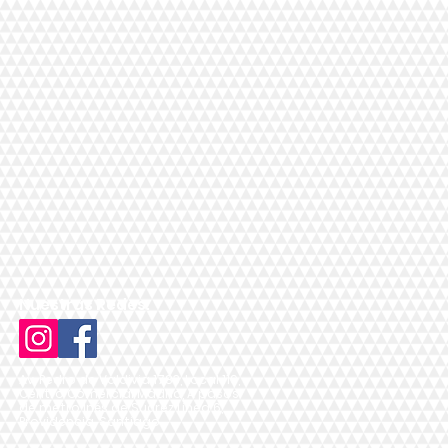
Nuestras Redes:
Av. Pedro de Valdivia 1783, Local 119,
Centro Comercial Madrid, A pasos
de metro Inés de Suárez Línea 6,
Providencia, Santiago