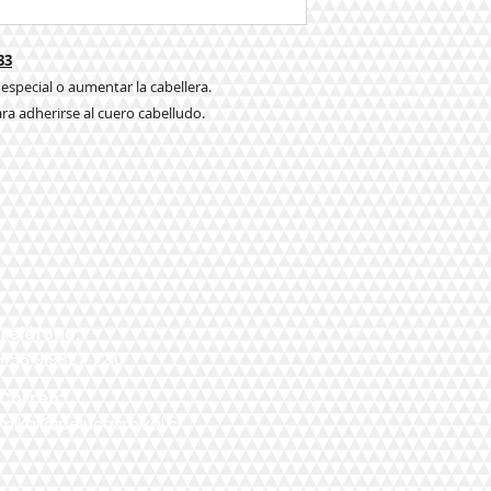
33
 especial o aumentar la cabellera.
ra adherirse al cuero cabelludo.
Teléfono:
+56 9 9327 7210
Correo:
mikal@pelucasmikal.cl