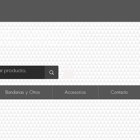
ID Y FÁCIL ACCESO A LA TIENDA
O COMERCIAL MADRID, PROVIDENCIA
DE METRO INÉS DE SUAREZ LINEA 6
Bandanas y Otros
Accesorios
Contacto