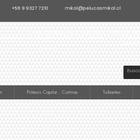
+56 9 9327 7210
mikal@pelucasmikal.cl
ESTACIONAMIENTO EN CENTRO COMERCIAL MADR
ANOS EN AV. PEDRO DE VALDIVIA 1783, LOCAL 119 F CENTR
A PASOS 
n
Prótesis Capilar , Cortinas
Turbantes