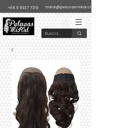
mikal@pelucasmikal.cl
+56 9 9327 7210