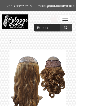
mikal@pelucasmikal.cl
+56 9 9327 7210